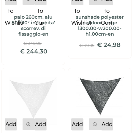
to
to
to
to
palo 260cm. alu
sunshade polyester
Wishlist
Cart
Wishlist
Cart
80°/90° incl.unita'
outdoor beige
scorrev. di
l300.00-w200.00-
fissaggio-en
h1.00cm-en
€ 349,00
€ 24,98
€ 49,95
€ 244,30
Quantity
Quantity
Add
Add
Add
Add