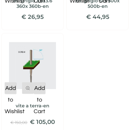
Wishlist
Cart
Wishlist
Cart
tri. grigio 3.6x3.6
tri. grigio 5x5 500x
360x 360b-en
500b-en
€ 26,95
€ 44,95
Quantity
Add
Add
to
to
vite a terra-en
Wishlist
Cart
€ 105,00
€ 150,00