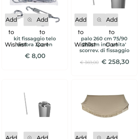
Quantity
Quantity
Add
Add
Add
Add
to
to
to
to
kit fissaggio telo
palo 260 cm 75/90
Wishlist
Cart
Wishlist
Cart
ombra 3pz-en
260cm incl.unita'
scorrev. di fissaggio
€ 8,00
€ 258,30
€ 369,00
Quantity
Quantity
Add
Add
Add
Add