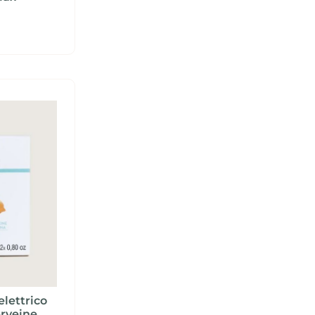
elettrico
rveine