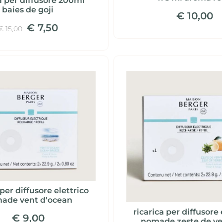
a per diffusore 200ml
baies de goji
€ 10,00
€ 7,50
€ 15,00
 per diffusore elettrico
ade vent d'ocean
ricarica per diffusore 
€ 9,00
nomade zeste de ve