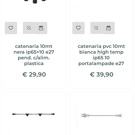
Quantità
Quantità
catenaria 10mt
catenaria pvc 10mt
nera ip65+10 e27
bianca high temp
pend. c/alim.
ip65 10
plastica
portalampade e27
€ 29,90
€ 39,90