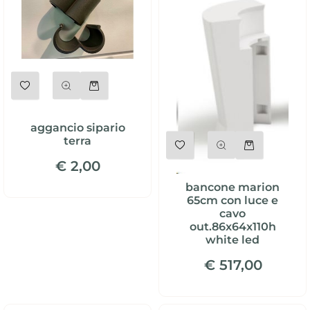
Quantità
aggancio sipario
Quantità
terra
€ 2,00
bancone marion
65cm con luce e
cavo
out.86x64x110h
white led
€ 517,00