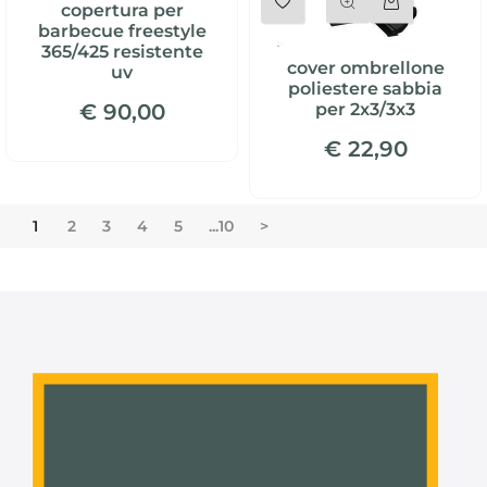
copertura per
barbecue freestyle
365/425 resistente
cover ombrellone
uv
poliestere sabbia
€ 90,00
per 2x3/3x3
€ 22,90
1
2
3
4
5
...10
>