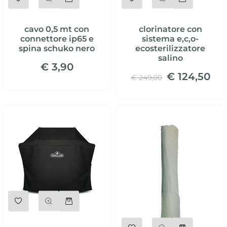
cavo 0,5 mt con
clorinatore con
connettore ip65 e
sistema e,c,o-
spina schuko nero
ecosterilizzatore
salino
€ 3,90
€ 124,50
€ 249,00
Quantità
Quantità