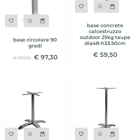
Quantità
Quantità
base concrete
calcestruzzo
outdoor 25kg taupe
base circolare 90
dia48-h33.50cm
gradi
€ 59,50
€ 97,30
€ 139,00
Quantità
Quantità