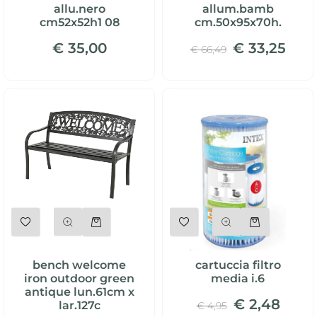
allu.nero
allum.bamb
cm52x52h1 08
cm.50x95x70h.
€ 35,00
€ 33,25
€ 66,49
Quantità
Quantità
bench welcome
cartuccia filtro
iron outdoor green
media i.6
antique lun.61cm x
€ 2,48
lar.127c
€ 4,95