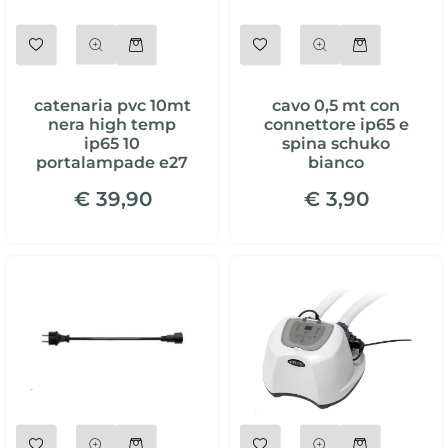
Quantità
Quantità
catenaria pvc 10mt
cavo 0,5 mt con
nera high temp
connettore ip65 e
ip65 10
spina schuko
portalampade e27
bianco
€ 39,90
€ 3,90
Quantità
Quantità