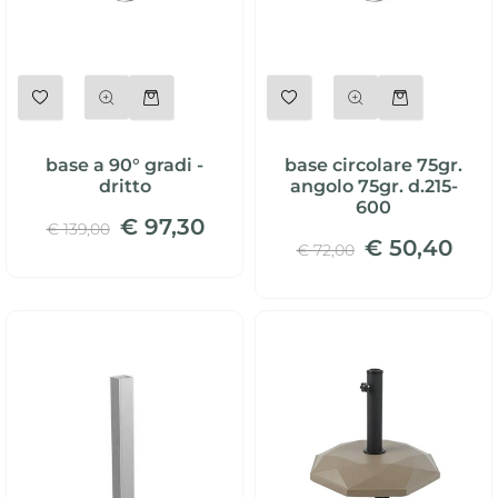
Quantità
Quantità
base a 90° gradi -
base circolare 75gr.
dritto
angolo 75gr. d.215-
600
€ 97,30
€ 139,00
€ 50,40
€ 72,00