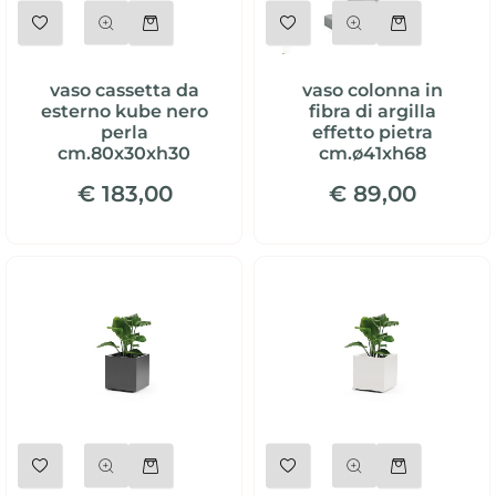
Quantità
Quantità
vaso cassetta da
vaso colonna in
esterno kube nero
fibra di argilla
perla
effetto pietra
cm.80x30xh30
cm.ø41xh68
€ 183,00
€ 89,00
Quantità
Quantità