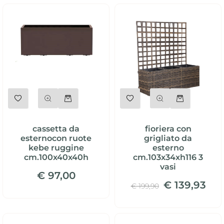
Quantità
Quantità
cassetta da
fioriera con
esternocon ruote
grigliato da
kebe ruggine
esterno
cm.100x40x40h
cm.103x34xh116 3
vasi
€ 97,00
€ 139,93
€ 199,90