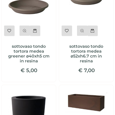
Quantità
Quantità
sottovaso tondo
sottovaso tondo
tortora medea
tortora medea
greener ø40xh5 cm
ø52xh6.7 cm in
in resina
resina
€ 5,00
€ 7,00