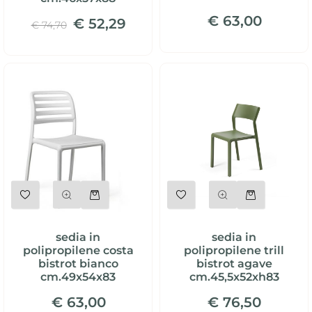
€ 63,00
€ 52,29
€ 74,70
Quantità
Quantità
sedia in
sedia in
polipropilene costa
polipropilene trill
bistrot bianco
bistrot agave
cm.49x54x83
cm.45,5x52xh83
€ 63,00
€ 76,50