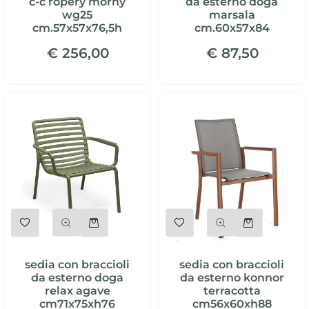
c-c ropery morny
da esterno doga
wg25
marsala
cm.57x57x76,5h
cm.60x57x84
€ 256,00
€ 87,50
Quantità
Quantità
sedia con braccioli
sedia con braccioli
da esterno doga
da esterno konnor
relax agave
terracotta
cm71x75xh76
cm56x60xh88