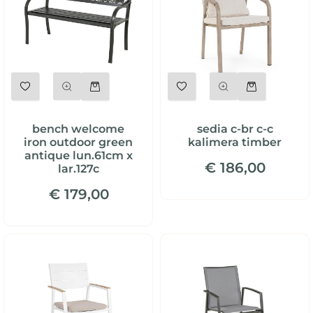
Quantità
Quantità
bench welcome
sedia c-br c-c
iron outdoor green
kalimera timber
antique lun.61cm x
€ 186,00
lar.127c
€ 179,00