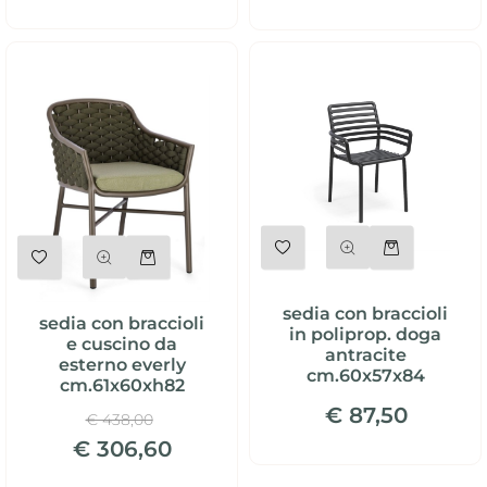
Quantità
Quantità
sedia con braccioli
sedia con braccioli
in poliprop. doga
e cuscino da
antracite
esterno everly
cm.60x57x84
cm.61x60xh82
€ 87,50
€ 438,00
€ 306,60