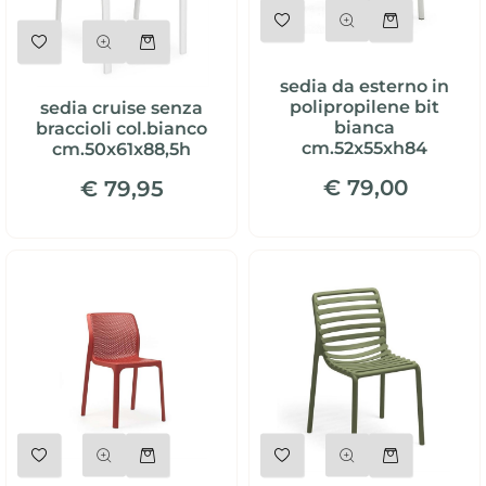
Quantità
Quantità
sedia da esterno in
polipropilene bit
sedia cruise senza
bianca
braccioli col.bianco
cm.52x55xh84
cm.50x61x88,5h
€ 79,00
€ 79,95
Quantità
Quantità