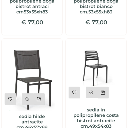
polipropilene doga
polipropilene doga
bistrot antraci
bistrot bianco
cm53x55xh83
cm.53x55xh83
€ 77,00
€ 77,00
Quantità
Quantità
sedia in
polipropilene costa
sedia hilde
bistrot antracite
antracite
cm.49x54x83
cm.46x57x88