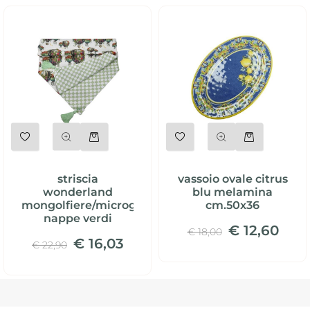
Quantità
Quantità
striscia
vassoio ovale citrus
wonderland
blu melamina
mongolfiere/microgeometrico
cm.50x36
nappe verdi
€ 12,60
€ 18,00
€ 16,03
€ 22,90