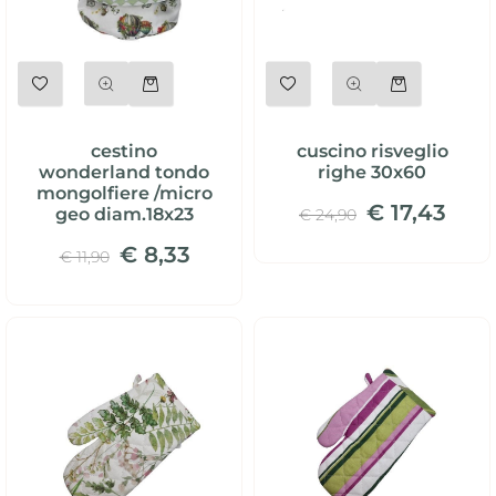
Quantità
Quantità
cestino
cuscino risveglio
wonderland tondo
righe 30x60
mongolfiere /micro
€ 17,43
geo diam.18x23
€ 24,90
€ 8,33
€ 11,90