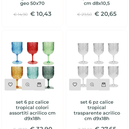
geo 50x70
cm d8x10,5
€ 10,43
€ 20,65
€ 14,90
€ 29,50
Quantità
Quantità
set 6 pz calice
set 6 pz calice
tropical colori
tropical
assortiti acrilico cm
trasparente acrilico
d9x18h
cm d9x18h