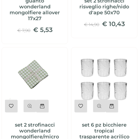
guanto
set 2 strofinacci
wonderland
risveglio righe/nido
mongolfiere allover
d'ape 50x70
17x27
€ 10,43
€ 14,90
€ 5,53
€ 7,90
Quantità
Quantità
set 2 strofinacci
set 6 pz bicchiere
wonderland
tropical
mongolfiere/micro
trasparente acrilico