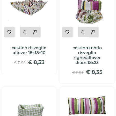
Quantità
Quantità
cestino risveglio
cestino tondo
allover 18x18+10
risveglio
righe/allover
€ 8,33
diam.18x23
€ 11,90
€ 8,33
€ 11,90