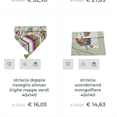
€ 32,90
€ 27,65
€ 47,00
€ 39,50
Quantità
Quantità
striscia doppia
striscia
risveglio allover
wonderland
/righe nappe verdi
mongolfiere
45x140
45x140
€ 16,03
€ 14,63
€ 22,90
€ 20,90