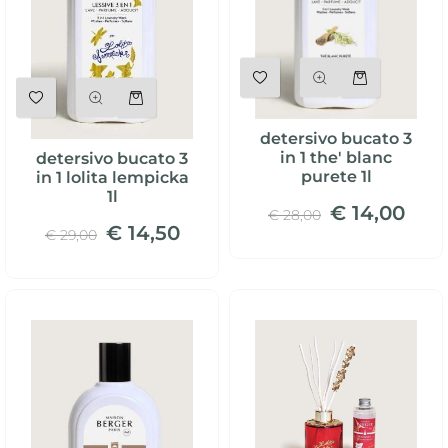
Quantità
Quantità
detersivo bucato 3
in 1 the' blanc
detersivo bucato 3
purete 1l
in 1 lolita lempicka
1l
€ 14,00
€ 28,00
€ 14,50
€ 29,00