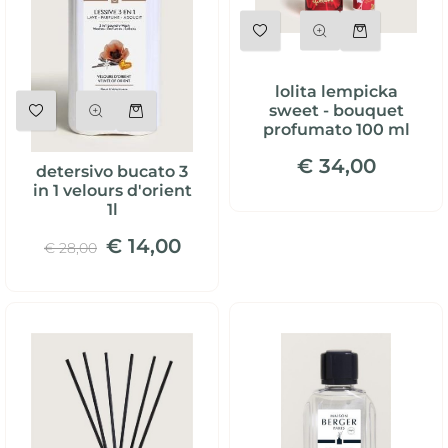
Quantità
lolita lempicka
Quantità
sweet - bouquet
profumato 100 ml
€ 34,00
detersivo bucato 3
in 1 velours d'orient
1l
€ 14,00
€ 28,00