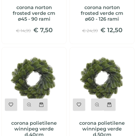
corona norton
corona norton
frosted verde cm
frosted verde cm
ø45 - 90 rami
ø60 - 126 rami
€ 7,50
€ 12,50
€ 14,99
€ 24,99
Quantità
Quantità
corona polietilene
corona polietilene
winnipeg verde
winnipeg verde
d.40cm
d.50cm