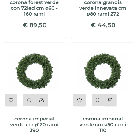
corona forest verde
corona grandis
con 72led cm ø60 -
verde innevata cm
160 rami
ø80 rami 272
€ 89,50
€ 44,50
Quantità
Quantità
corona imperial
corona imperial
verde cm ø120 rami
verde cm ø50 rami
390
110