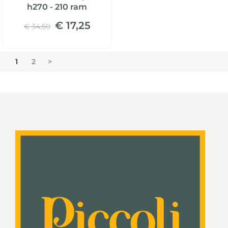
h270 - 210 ram
€ 17,25
€ 34,50
1
2
>