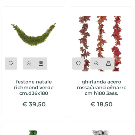
Quantità
Quantità
festone natale
ghirlanda acero
richmond verde
rossa/arancio/marrone
cm.d36x180
cm h180 3ass.
€ 39,50
€ 18,50