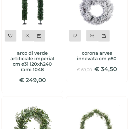
Quantità
Quantità
arco di verde
corona arves
artificiale imperial
innevata cm ø80
cm ø31 120xh240
€ 34,50
rami 1048
€ 69,00
€ 249,00