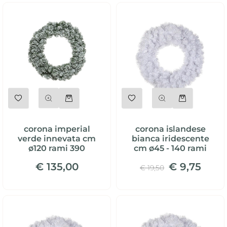
Quantità
Quantità
corona imperial
corona islandese
verde innevata cm
bianca iridescente
ø120 rami 390
cm ø45 - 140 rami
€ 135,00
€ 9,75
€ 19,50