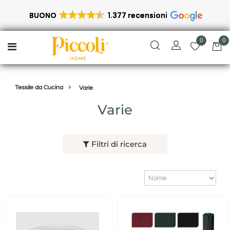
BUONO
1.377 recensioni
0
0
Open menu
Tessile da Cucina
Varie
Varie
Filtri di ricerca