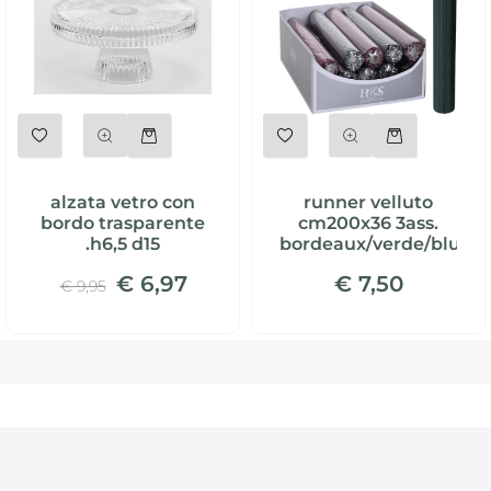
Quantità
Quantità
alzata vetro con
runner velluto
bordo trasparente
cm200x36 3ass.
.h6,5 d15
bordeaux/verde/blu
€ 6,97
€ 7,50
€ 9,95