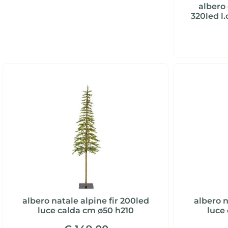
albero 
320led l
albero natale alpine fir 200led
albero n
luce calda cm ø50 h210
luce