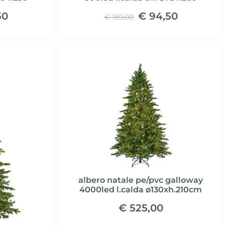
50
€ 94,50
€ 189,00
albero natale pe/pvc galloway
4000led l.calda ø130xh.210cm
€ 525,00