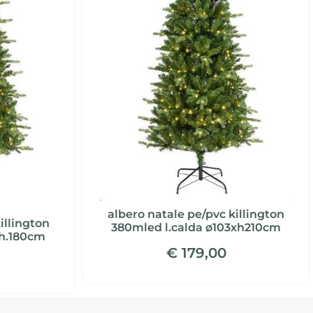
albero natale pe/pvc killington
illington
380mled l.calda ø103xh210cm
xh.180cm
€ 179,00