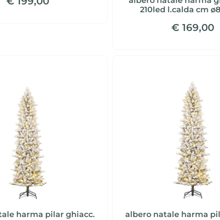
€ 199,00
albero natale harma g
210led l.calda cm ø
€ 169,00
tale harma pilar ghiacc.
albero natale harma pil