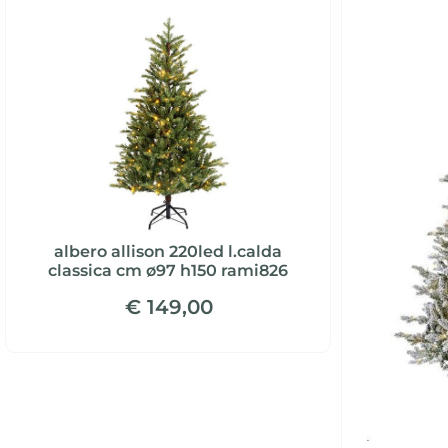
albero allison 220led l.calda
classica cm ø97 h150 rami826
€ 149,00