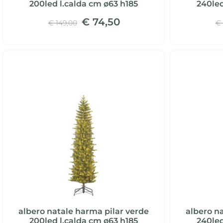
200led l.calda cm ø63 h185
240led
€ 74,50
€ 149,00
€ 
albero natale harma pilar verde
albero n
200led l.calda cm ø63 h185
240led