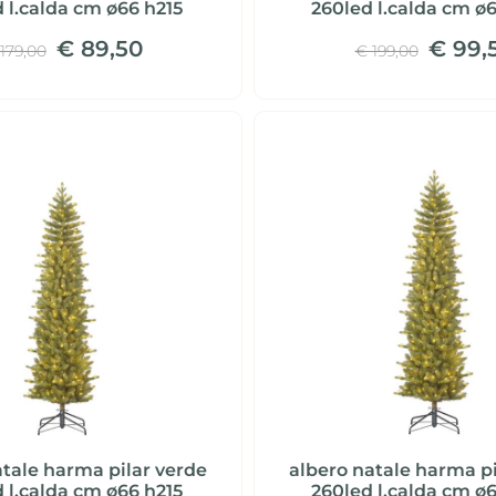
 l.calda cm ø66 h215
260led l.calda cm ø
€ 89,50
€ 99,
179,00
€ 199,00
atale harma pilar verde
albero natale harma pi
 l.calda cm ø66 h215
260led l.calda cm ø