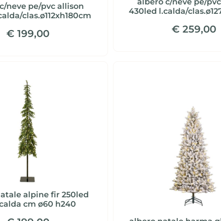
albero c/neve pe/pvc
c/neve pe/pvc allison
430led l.calda/clas.ø1
.calda/clas.ø112xh180cm
€ 259,00
€ 199,00
atale alpine fir 250led
 calda cm ø60 h240