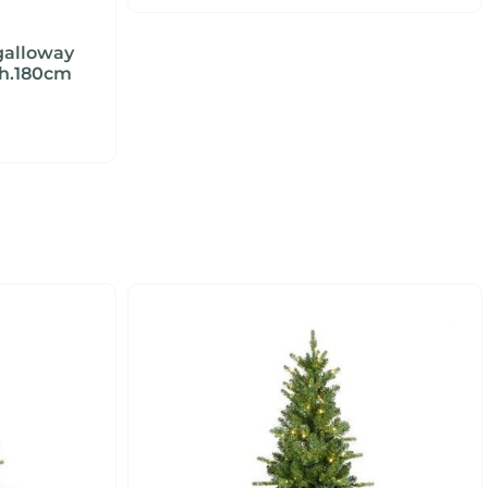
galloway
xh.180cm