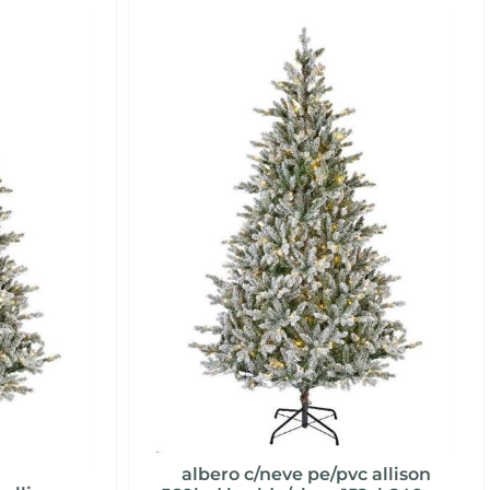
albero c/neve pe/pvc allison