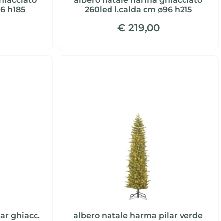
hiacciato
albero natale harma ghiacciato
86 h185
260led l.calda cm ø96 h215
€ 219,00
ar ghiacc.
albero natale harma pilar verde