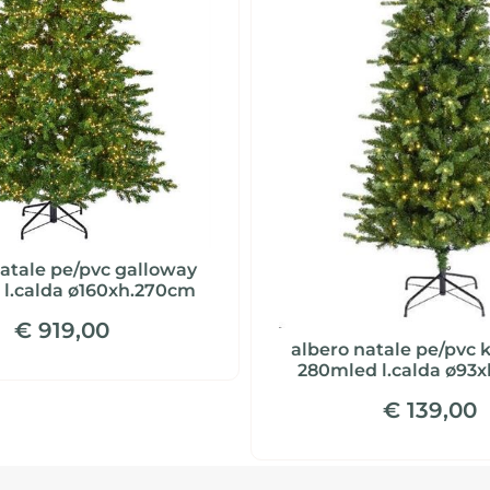
natale pe/pvc galloway
 l.calda ø160xh.270cm
€ 919,00
albero natale pe/pvc k
280mled l.calda ø93
€ 139,00