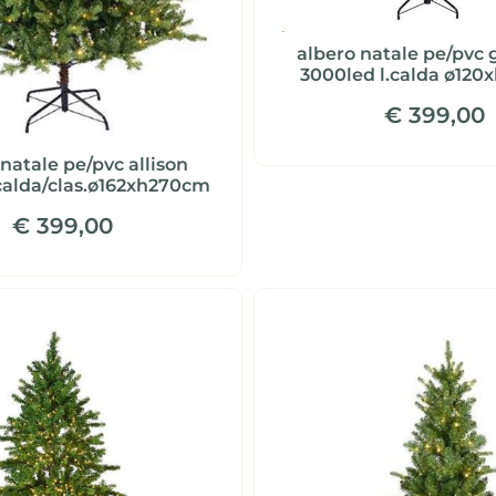
albero natale pe/pvc 
3000led l.calda ø120
€ 399,00
natale pe/pvc allison
.calda/clas.ø162xh270cm
€ 399,00