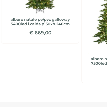
albero natale pe/pvc galloway
5400led l.calda ø150xh.240cm
€ 669,00
albero 
7500led