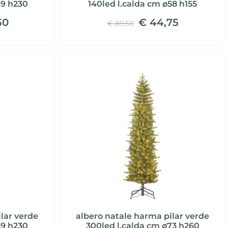
69 h230
140led l.calda cm ø58 h155
50
€ 44,75
€ 89,50
lar verde
albero natale harma pilar verde
69 h230
300led l.calda cm ø73 h260