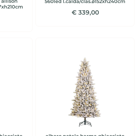
 allison
560led l.calda/clas.ø152xh240cm
27xh210cm
€ 339,00