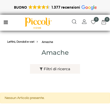
BUONO
1.377 recensioni
0
0
Open menu
Lettini, Dondoli e vari
Amache
Amache
Filtri di ricerca
Nessun Articolo presente.